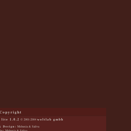
Copyright
© 2001-2004
lite 1.0.2
woltlab gmbh
 Design:
Melnecia & Saliva
te:
Melnecia & Saliva