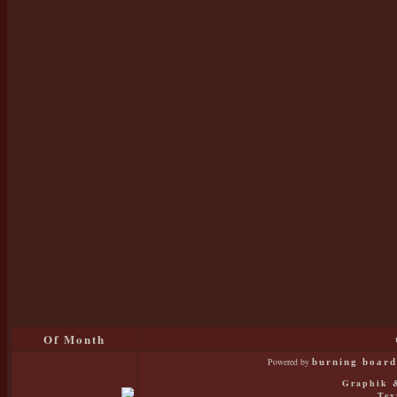
Of Month
Powered by
burning board 
Graphik &
Tex