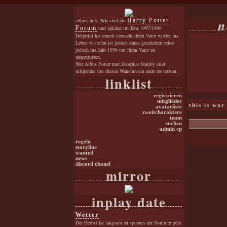
n
»Kurz-Info: Wir sind ein
Harry Potter
Forum
und spielen im Jahr 1997/1998.
Delphini hat erneut versucht ihren Vater wieder ins
Leben zu holen ist jedoch daran gescheitert reisst
jedoch ins Jahr 1998 um ihren Vater zu
unterstützen.
Nur Albus Potter und Scorpius Malfoy sind
mitgereist um diesen Wahsinn ein ende zu setzten.
linklist
registrieren
mitglieder
this is war
avatarliste
zweitcharaktere
team
suchen
admin cp
regeln
storyline
wanted
news
discord chanel
mirror
inplay date
Wetter
Der Herbst ist langsam zu spueren der Sommer geht