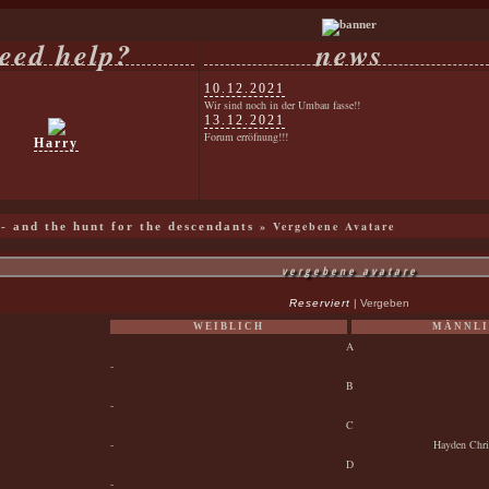
eed help?
news
10.12.2021
Wir sind noch in der Umbau fasse!!
13.12.2021
Forum erröfnung!!!
Harry
» Vergebene Avatare
 - and the hunt for the descendants
vergebene avatare
Reserviert
| Vergeben
WEIBLICH
MÄNNLI
A
-
B
-
C
-
Hayden Chri
D
-