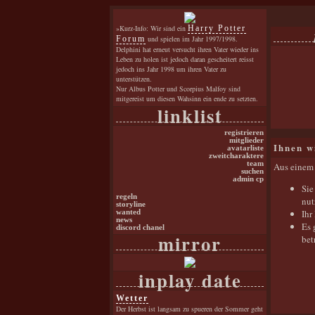
»Kurz-Info: Wir sind ein
Harry Potter
Forum
und spielen im Jahr 1997/1998.
Delphini hat erneut versucht ihren Vater wieder ins
Leben zu holen ist jedoch daran gescheitert reisst
jedoch ins Jahr 1998 um ihren Vater zu
unterstützen.
Nur Albus Potter und Scorpius Malfoy sind
mitgereist um diesen Wahsinn ein ende zu setzten.
linklist
registrieren
mitglieder
Ihnen w
avatarliste
zweitcharaktere
team
Aus einem 
suchen
admin cp
Sie
regeln
nut
storyline
Ihr
wanted
news
Es 
discord chanel
mirror
bet
inplay date
Wetter
Der Herbst ist langsam zu spueren der Sommer geht