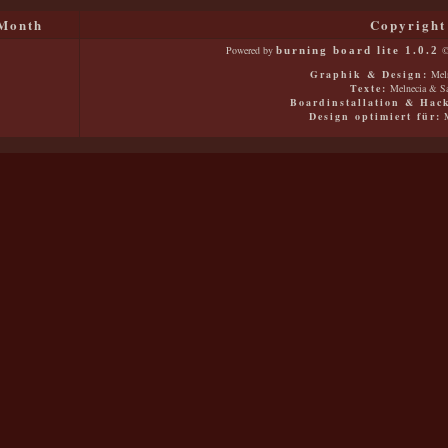
Month
Copyright
Powered by
©
burning board lite 1.0.2
Graphik & Design:
Meln
Texte:
Melnecia & Sa
Boardinstallation & Hac
Design optimiert für:
M