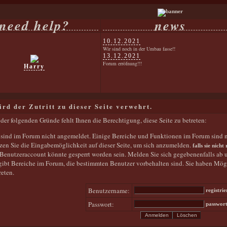
need help?
news
10.12.2021
Wir sind noch in der Umbau fasse!!
13.12.2021
Forum erröfnung!!!
Harry
ird der Zutritt zu dieser Seite verwehrt.
der folgenden Gründe fehlt Ihnen die Berechtigung, diese Seite zu betreten:
 sind im Forum nicht angemeldet. Einige Bereiche und Funktionen im Forum sind n
zen Sie die Eingabemöglichkeit auf dieser Seite, um sich anzumelden.
falls sie nicht
 Benutzeraccount könnte gesperrt worden sein. Melden Sie sich gegebenenfalls ab 
gibt Bereiche im Forum, die bestimmten Benutzer vorbehalten sind. Sie haben Mög
reten.
Benutzername:
registri
Passwort:
passwort