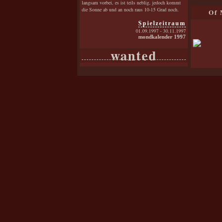
langsam vorbei, es ist teils neblig, jedoch kommt
die Sonne ab und an noch raus 10-15 Grad noch.
Of 
Spielzeitraum
01.09.1997 - 30.11.1997
mondkalender 1997
wanted