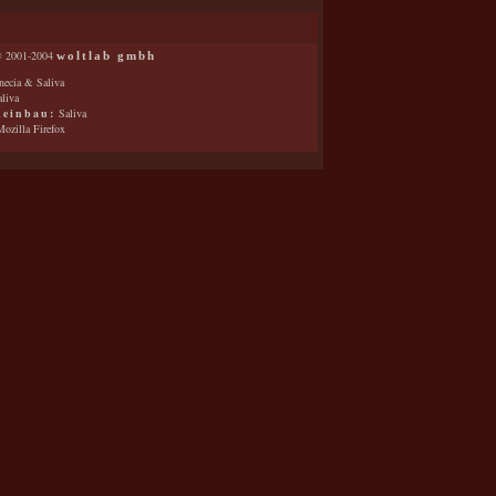
 2001-2004
woltlab gmbh
ecia & Saliva
liva
keinbau:
Saliva
ozilla Firefox