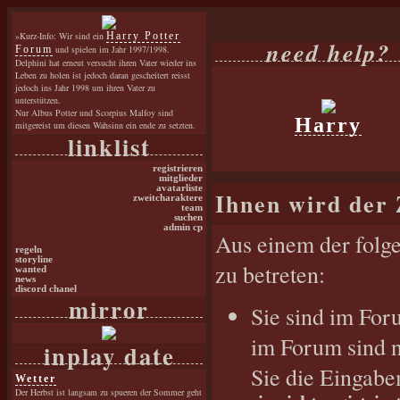
»Kurz-Info: Wir sind ein
Harry Potter
need help?
Forum
und spielen im Jahr 1997/1998.
Delphini hat erneut versucht ihren Vater wieder ins
Leben zu holen ist jedoch daran gescheitert reisst
jedoch ins Jahr 1998 um ihren Vater zu
unterstützen.
Nur Albus Potter und Scorpius Malfoy sind
Harry
mitgereist um diesen Wahsinn ein ende zu setzten.
linklist
registrieren
mitglieder
avatarliste
Ihnen wird der 
zweitcharaktere
team
suchen
admin cp
Aus einem der folge
regeln
storyline
zu betreten:
wanted
news
discord chanel
mirror
Sie sind im For
im Forum sind n
inplay date
Sie die Eingabe
Wetter
Der Herbst ist langsam zu spueren der Sommer geht