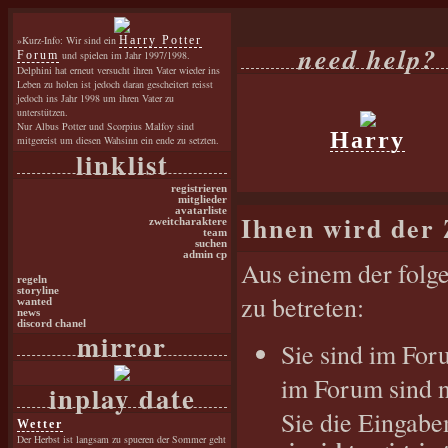
»Kurz-Info: Wir sind ein
Harry Potter
need help?
Forum
und spielen im Jahr 1997/1998.
Delphini hat erneut versucht ihren Vater wieder ins
Leben zu holen ist jedoch daran gescheitert reisst
jedoch ins Jahr 1998 um ihren Vater zu
unterstützen.
Nur Albus Potter und Scorpius Malfoy sind
Harry
mitgereist um diesen Wahsinn ein ende zu setzten.
linklist
registrieren
mitglieder
avatarliste
Ihnen wird der 
zweitcharaktere
team
suchen
admin cp
Aus einem der folge
regeln
storyline
zu betreten:
wanted
news
discord chanel
mirror
Sie sind im For
im Forum sind n
inplay date
Sie die Eingabe
Wetter
Der Herbst ist langsam zu spueren der Sommer geht