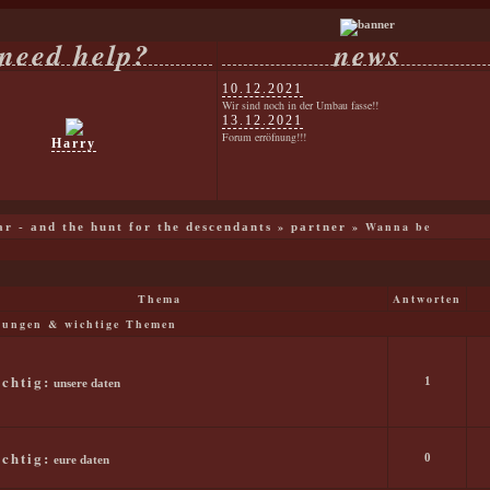
need help?
news
10.12.2021
Wir sind noch in der Umbau fasse!!
13.12.2021
Forum erröfnung!!!
Harry
»
» Wanna be
war - and the hunt for the descendants
partner
Thema
Antworten
ungen & wichtige Themen
chtig:
1
unsere daten
chtig:
0
eure daten