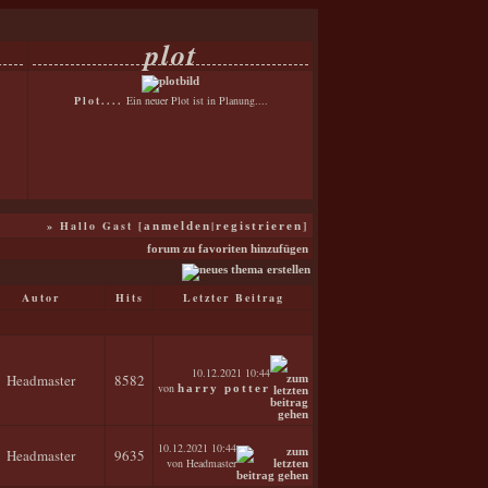
plot
Plot....
Ein neuer Plot ist in Planung....
» Hallo Gast [
|
]
anmelden
registrieren
forum zu favoriten hinzufügen
Autor
Hits
Letzter Beitrag
10.12.2021
10:44
Headmaster
8582
von
harry potter
10.12.2021
10:44
Headmaster
9635
von Headmaster