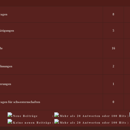
ragen
8
tätigungen
5
ße
16
ehnungen
2
erungen
1
ragen für schwesternschaften
0
Neue Beiträge
(
Mehr als 20 Antworten oder 100 Hits
)
Keine neuen Beiträge
(
Mehr als 20 Antworten oder 100 Hits
)