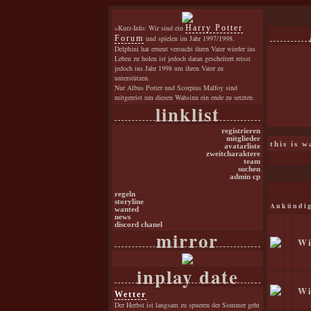
»Kurz-Info: Wir sind ein
Harry Potter
Forum
und spielen im Jahr 1997/1998.
Delphini hat erneut versucht ihren Vater wieder ins
Leben zu holen ist jedoch daran gescheitert reisst
jedoch ins Jahr 1998 um ihren Vater zu
unterstützen.
Nur Albus Potter und Scorpius Malfoy sind
mitgereist um diesen Wahsinn ein ende zu setzten.
linklist
registrieren
mitglieder
this is 
avatarliste
zweitcharaktere
team
suchen
admin cp
regeln
storyline
Ankündig
wanted
news
discord chanel
mirror
Wi
inplay date
Wi
Wetter
Der Herbst ist langsam zu spueren der Sommer geht