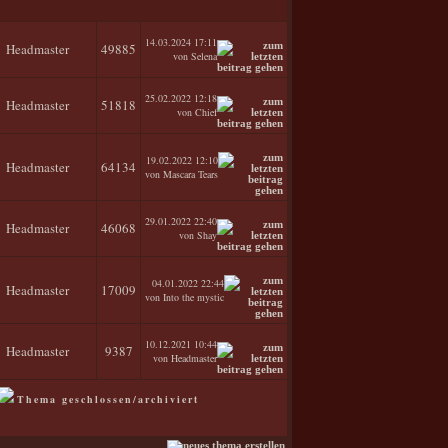
14.03.2024
17:11
Headmaster
49885
von Selena
25.02.2022
12:18
Headmaster
51818
von Chief
19.02.2022
12:10
Headmaster
64134
von Mascara Tears
29.01.2022
22:40
Headmaster
46068
von Shay
04.01.2022
22:44
Headmaster
17009
von Into the mystic
10.12.2021
10:44
Headmaster
9387
von Headmaster
Thema geschlossen/archiviert