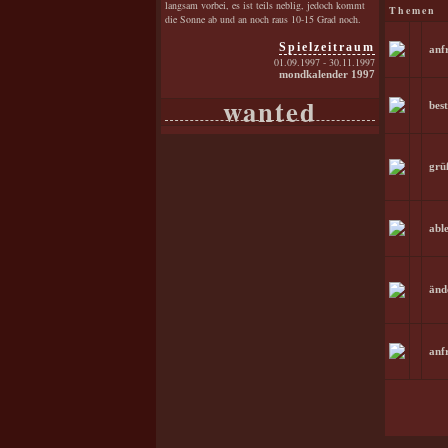
langsam vorbei, es ist teils neblig, jedoch kommt
Themen
die Sonne ab und an noch raus 10-15 Grad noch.
Spielzeitraum
anf
01.09.1997 - 30.11.1997
mondkalender 1997
wanted
bes
grü
abl
änd
anf