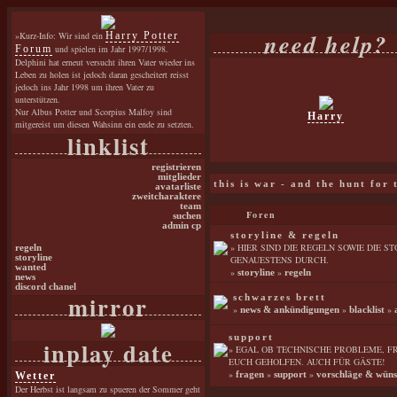
need help?
»Kurz-Info: Wir sind ein
Harry Potter
Forum
und spielen im Jahr 1997/1998.
Delphini hat erneut versucht ihren Vater wieder ins
Leben zu holen ist jedoch daran gescheitert reisst
jedoch ins Jahr 1998 um ihren Vater zu
unterstützen.
Nur Albus Potter und Scorpius Malfoy sind
Harry
mitgereist um diesen Wahsinn ein ende zu setzten.
linklist
registrieren
mitglieder
this is war - and the hunt for
avatarliste
zweitcharaktere
team
Foren
suchen
admin cp
storyline & regeln
» HIER SIND DIE REGELN SOWIE DIE S
regeln
storyline
GENAUESTENS DURCH.
wanted
»
»
storyline
regeln
news
discord chanel
mirror
schwarzes brett
»
»
»
news & ankündigungen
blacklist
support
inplay date
» EGAL OB TECHNISCHE PROBLEME, 
EUCH GEHOLFEN. AUCH FÜR GÄSTE!
»
»
»
Wetter
fragen
support
vorschläge & wüns
Der Herbst ist langsam zu spueren der Sommer geht