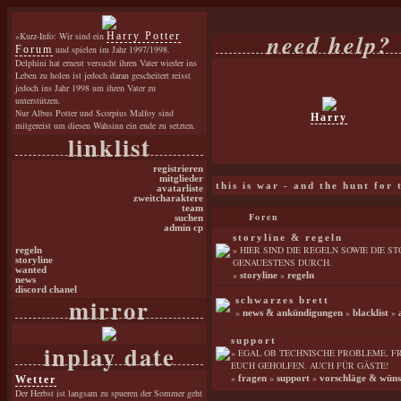
need help?
»Kurz-Info: Wir sind ein
Harry Potter
Forum
und spielen im Jahr 1997/1998.
Delphini hat erneut versucht ihren Vater wieder ins
Leben zu holen ist jedoch daran gescheitert reisst
jedoch ins Jahr 1998 um ihren Vater zu
unterstützen.
Nur Albus Potter und Scorpius Malfoy sind
Harry
mitgereist um diesen Wahsinn ein ende zu setzten.
linklist
registrieren
mitglieder
this is war - and the hunt for
avatarliste
zweitcharaktere
team
Foren
suchen
admin cp
storyline & regeln
» HIER SIND DIE REGELN SOWIE DIE S
regeln
storyline
GENAUESTENS DURCH.
wanted
»
»
storyline
regeln
news
discord chanel
mirror
schwarzes brett
»
»
»
news & ankündigungen
blacklist
support
inplay date
» EGAL OB TECHNISCHE PROBLEME, 
EUCH GEHOLFEN. AUCH FÜR GÄSTE!
»
»
»
Wetter
fragen
support
vorschläge & wüns
Der Herbst ist langsam zu spueren der Sommer geht