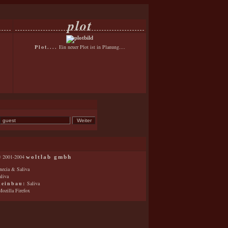
plot
Plot....
Ein neuer Plot ist in Planung....
 2001-2004
woltlab gmbh
ecia & Saliva
liva
keinbau:
Saliva
ozilla Firefox