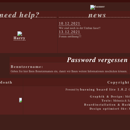
need help?
news
10.12.2021
Wir sind noch in der Umbau fasse!!
13.12.2021
Forum erröfnung!!!
Harry
Password vergessen
Benutzername:
Geben Sie hier Ihren Benutzernamen ein, damit wir Ihnen weitere Informationen zuschicken können.
Month
Copyright
Powered by
©
burning board lite 1.0.2
Graphik & Design:
Meln
Texte:
Melnecia & Sa
Boardinstallation & Hac
Design optimiert für:
M