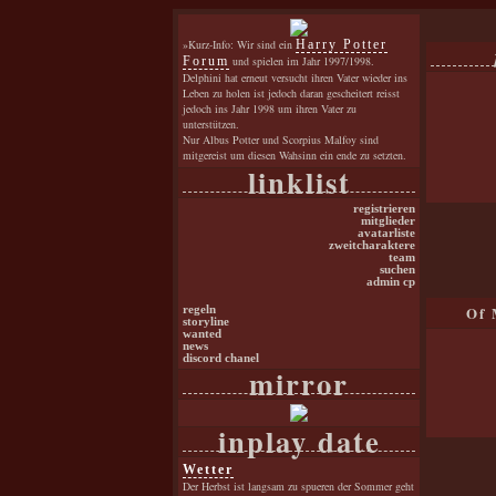
»Kurz-Info: Wir sind ein
Harry Potter
Forum
und spielen im Jahr 1997/1998.
Delphini hat erneut versucht ihren Vater wieder ins
Leben zu holen ist jedoch daran gescheitert reisst
jedoch ins Jahr 1998 um ihren Vater zu
unterstützen.
Nur Albus Potter und Scorpius Malfoy sind
mitgereist um diesen Wahsinn ein ende zu setzten.
linklist
registrieren
mitglieder
avatarliste
zweitcharaktere
team
suchen
admin cp
Of 
regeln
storyline
wanted
news
discord chanel
mirror
inplay date
Wetter
Der Herbst ist langsam zu spueren der Sommer geht