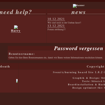
need help?
news
10.12.2021
Wir sind noch in der Umbau fasse!!
13.12.2021
Forum erröfnung!!!
Harry
Password vergessen
Benutzername:
Geben Sie hier Ihren Benutzernamen ein, damit wir Ihnen weitere Informationen zuschicken können.
Month
Copyright
Powered by
©
burning board lite 1.0.2
Graphik & Design:
Meln
Texte:
Melnecia & Sa
Boardinstallation & Hac
Design optimiert für:
M