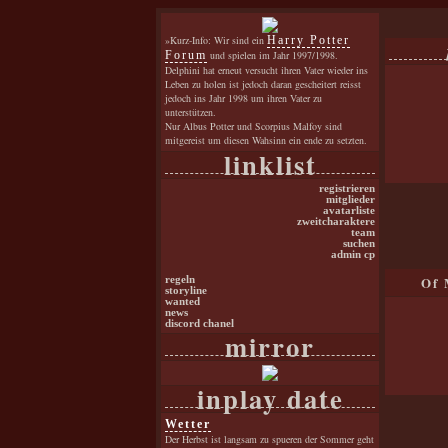
»Kurz-Info: Wir sind ein
Harry Potter
Forum
und spielen im Jahr 1997/1998.
Delphini hat erneut versucht ihren Vater wieder ins
Leben zu holen ist jedoch daran gescheitert reisst
jedoch ins Jahr 1998 um ihren Vater zu
unterstützen.
Nur Albus Potter und Scorpius Malfoy sind
mitgereist um diesen Wahsinn ein ende zu setzten.
linklist
registrieren
mitglieder
avatarliste
zweitcharaktere
team
suchen
admin cp
Of 
regeln
storyline
wanted
news
discord chanel
mirror
inplay date
Wetter
Der Herbst ist langsam zu spueren der Sommer geht