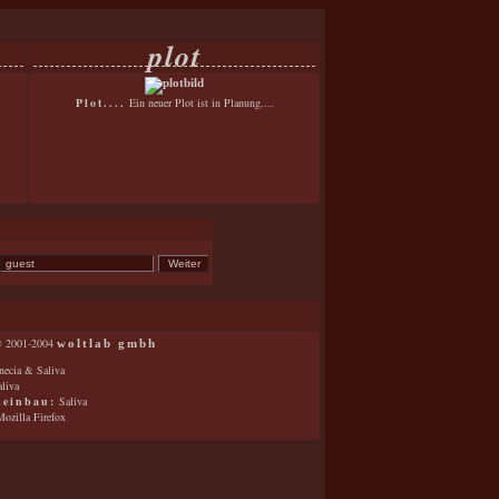
plot
Plot....
Ein neuer Plot ist in Planung....
 2001-2004
woltlab gmbh
ecia & Saliva
liva
keinbau:
Saliva
ozilla Firefox