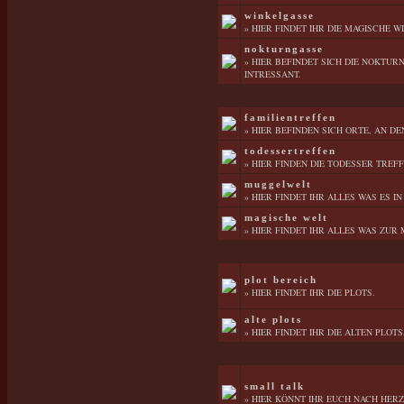
winkelgasse
» HIER FINDET IHR DIE MAGISCHE 
nokturngasse
» HIER BEFINDET SICH DIE NOKTU
INTRESSANT.
familientreffen
» HIER BEFINDEN SICH ORTE, AN D
todessertreffen
» HIER FINDEN DIE TODESSER TREFF
muggelwelt
» HIER FINDET IHR ALLES WAS ES I
magische welt
» HIER FINDET IHR ALLES WAS ZUR
plot bereich
» HIER FINDET IHR DIE PLOTS.
alte plots
» HIER FINDET IHR DIE ALTEN PLOTS
small talk
» HIER KÖNNT IHR EUCH NACH HER