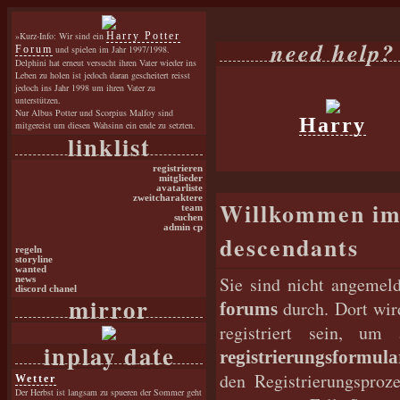
»Kurz-Info: Wir sind ein
Harry Potter
need help?
Forum
und spielen im Jahr 1997/1998.
Delphini hat erneut versucht ihren Vater wieder ins
Leben zu holen ist jedoch daran gescheitert reisst
jedoch ins Jahr 1998 um ihren Vater zu
unterstützen.
Nur Albus Potter und Scorpius Malfoy sind
Harry
mitgereist um diesen Wahsinn ein ende zu setzten.
linklist
registrieren
mitglieder
avatarliste
zweitcharaktere
Willkommen im T
team
suchen
admin cp
descendants
regeln
storyline
wanted
Sie sind nicht angemeld
news
discord chanel
mirror
durch. Dort wir
forums
registriert sein, u
inplay date
registrierungsformula
den Registrierungsproz
Wetter
Der Herbst ist langsam zu spueren der Sommer geht