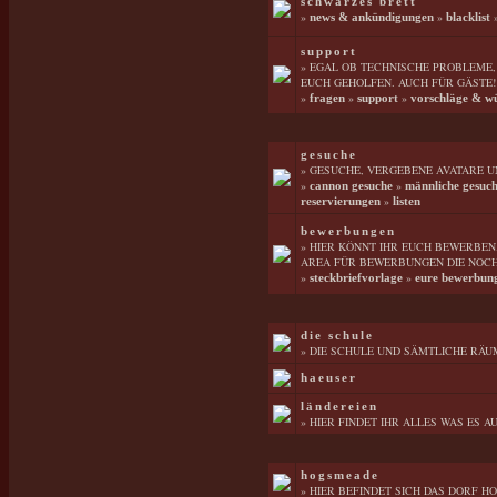
schwarzes brett
»
»
news & ankündigungen
blacklist
support
» EGAL OB TECHNISCHE PROBLEME
EUCH GEHOLFEN. AUCH FÜR GÄSTE!
»
»
»
fragen
support
vorschläge & w
gesuche
» GESUCHE, VERGEBENE AVATARE U
»
»
cannon gesuche
männliche gesuc
»
reservierungen
listen
bewerbungen
» HIER KÖNNT IHR EUCH BEWERBEN.
AREA FÜR BEWERBUNGEN DIE NOCH 
»
»
steckbriefvorlage
eure bewerbun
die schule
» DIE SCHULE UND SÄMTLICHE RÄU
haeuser
ländereien
» HIER FINDET IHR ALLES WAS ES 
hogsmeade
» HIER BEFINDET SICH DAS DORF H