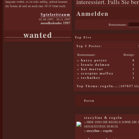
interessiert. Falls Sie b
langsam vorbei, es ist teils neblig, jedoch kommt
die Sonne ab und an noch raus 10-15 Grad noch.
Anmelden
Spielzeitraum
01.09.1997 - 30.11.1997
mondkalender 1997
Benutzername:
wanted
Top Five
Top 5 Poster:
Benutzername:
Beiträge:
»
8
harry potter
»
1
leonie dalman
»
1
kai martur
»
1
scorpius malfoy
»
1
techniker
Top Thema:
|
107857
klic
regeln...
Foren
storyline & regeln
» HIER SIND DIE REGELN SOWIE DIE
GENAUESTENS DURCH.
»
»
storyline
regeln