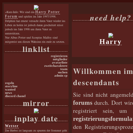
»Kurz-Info: Wir sind ein
Harry Potter
need help?
Forum
und spielen im Jahr 1997/1998.
Delphini hat erneut versucht ihren Vater wieder ins
Leben zu holen ist jedoch daran gescheitert reisst
jedoch ins Jahr 1998 um ihren Vater zu
unterstützen.
Nur Albus Potter und Scorpius Malfoy sind
Harry
mitgereist um diesen Wahsinn ein ende zu setzten.
linklist
registrieren
mitglieder
avatarliste
zweitcharaktere
Willkommen im T
team
suchen
admin cp
descendants
regeln
storyline
wanted
Sie sind nicht angemeld
news
discord chanel
mirror
durch. Dort wir
forums
registriert sein, u
inplay date
registrierungsformula
den Registrierungsproz
Wetter
Der Herbst ist langsam zu spueren der Sommer geht