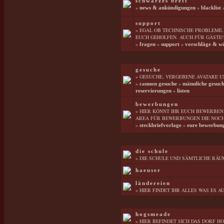
schwarzes brett
»
»
news & ankündigungen
blacklist
support
» EGAL OB TECHNISCHE PROBLEME
EUCH GEHOLFEN. AUCH FÜR GÄSTE!
»
»
»
fragen
support
vorschläge & w
gesuche
» GESUCHE, VERGEBENE AVATARE U
»
»
cannon gesuche
männliche gesuc
»
reservierungen
listen
bewerbungen
» HIER KÖNNT IHR EUCH BEWERBEN.
AREA FÜR BEWERBUNGEN DIE NOCH 
»
»
steckbriefvorlage
eure bewerbun
die schule
» DIE SCHULE UND SÄMTLICHE RÄU
haeuser
ländereien
» HIER FINDET IHR ALLES WAS ES 
hogsmeade
» HIER BEFINDET SICH DAS DORF H