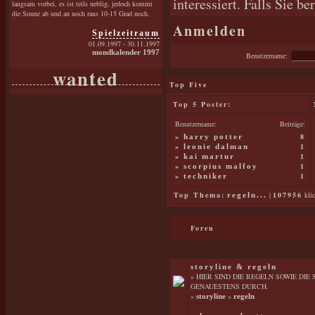
interessiert. Falls Sie b
langsam vorbei, es ist teils neblig, jedoch kommt
die Sonne ab und an noch raus 10-15 Grad noch.
Anmelden
Spielzeitraum
01.09.1997 - 30.11.1997
mondkalender 1997
Benutzername:
wanted
Top Five
Top 5 Poster:
Benutzername:
Beiträge:
»
8
harry potter
»
1
leonie dalman
»
1
kai martur
»
1
scorpius malfoy
»
1
techniker
Top Thema:
|
107956
klic
regeln...
Foren
storyline & regeln
» HIER SIND DIE REGELN SOWIE DIE
GENAUESTENS DURCH.
»
»
storyline
regeln