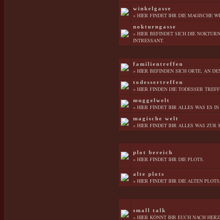
winkelgasse
» HIER FINDET IHR DIE MAGISCHE 
nokturngasse
» HIER BEFINDET SICH DIE NOKTU
INTRESSANT.
familientreffen
» HIER BEFINDEN SICH ORTE, AN D
todessertreffen
» HIER FINDEN DIE TODESSER TREFF
muggelwelt
» HIER FINDET IHR ALLES WAS ES I
magische welt
» HIER FINDET IHR ALLES WAS ZUR
plot bereich
» HIER FINDET IHR DIE PLOTS.
alte plots
» HIER FINDET IHR DIE ALTEN PLOTS
small talk
» HIER KÖNNT IHR EUCH NACH HER