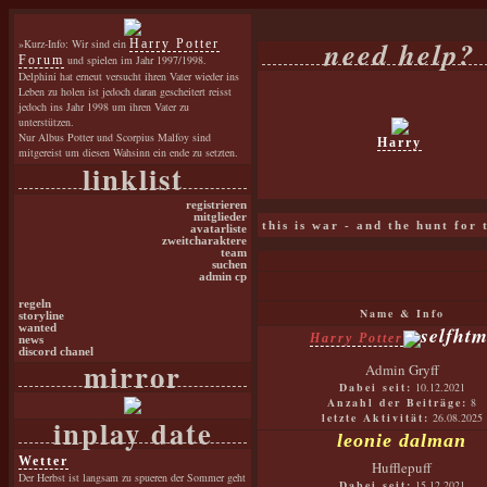
need help?
»Kurz-Info: Wir sind ein
Harry Potter
Forum
und spielen im Jahr 1997/1998.
Delphini hat erneut versucht ihren Vater wieder ins
Leben zu holen ist jedoch daran gescheitert reisst
jedoch ins Jahr 1998 um ihren Vater zu
unterstützen.
Nur Albus Potter und Scorpius Malfoy sind
Harry
mitgereist um diesen Wahsinn ein ende zu setzten.
linklist
registrieren
mitglieder
this is war - and the hunt for
avatarliste
zweitcharaktere
team
suchen
admin cp
regeln
Name & Info
storyline
wanted
Harry Potter
news
discord chanel
mirror
Admin Gryff
Dabei seit:
10.12.2021
Anzahl der Beiträge:
8
letzte Aktivität:
26.08.2025
inplay date
leonie dalman
Wetter
Hufflepuff
Der Herbst ist langsam zu spueren der Sommer geht
Dabei seit:
15.12.2021