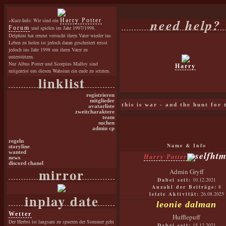
need help?
»Kurz-Info: Wir sind ein
Harry Potter
Forum
und spielen im Jahr 1997/1998.
Delphini hat erneut versucht ihren Vater wieder ins
Leben zu holen ist jedoch daran gescheitert reisst
jedoch ins Jahr 1998 um ihren Vater zu
unterstützen.
Nur Albus Potter und Scorpius Malfoy sind
Harry
mitgereist um diesen Wahsinn ein ende zu setzten.
linklist
registrieren
mitglieder
this is war - and the hunt for
avatarliste
zweitcharaktere
team
suchen
admin cp
regeln
Name & Info
storyline
wanted
Harry Potter
news
discord chanel
mirror
Admin Gryff
Dabei seit:
10.12.2021
Anzahl der Beiträge:
8
letzte Aktivität:
26.08.2025
inplay date
leonie dalman
Wetter
Hufflepuff
Der Herbst ist langsam zu spueren der Sommer geht
Dabei seit:
15.12.2021