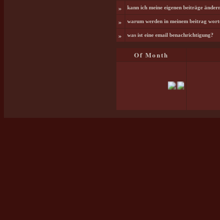
»
kann ich meine eigenen beiträge änder
»
warum werden in meinem beitrag worte
»
was ist eine email benachrichtigung?
Of Month