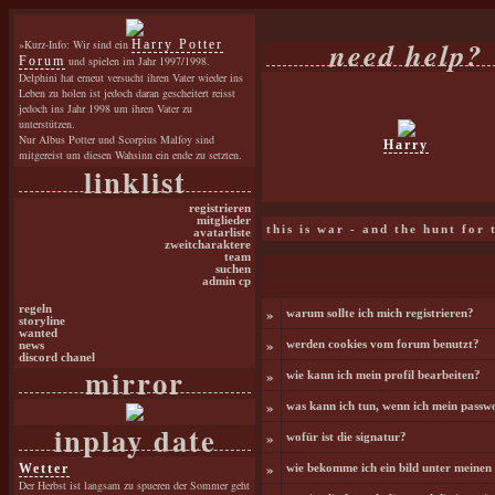
need help?
»Kurz-Info: Wir sind ein
Harry Potter
Forum
und spielen im Jahr 1997/1998.
Delphini hat erneut versucht ihren Vater wieder ins
Leben zu holen ist jedoch daran gescheitert reisst
jedoch ins Jahr 1998 um ihren Vater zu
unterstützen.
Nur Albus Potter und Scorpius Malfoy sind
Harry
mitgereist um diesen Wahsinn ein ende zu setzten.
linklist
registrieren
mitglieder
this is war - and the hunt for
avatarliste
zweitcharaktere
team
suchen
admin cp
regeln
»
warum sollte ich mich registrieren?
storyline
wanted
»
werden cookies vom forum benutzt?
news
discord chanel
mirror
»
wie kann ich mein profil bearbeiten?
»
was kann ich tun, wenn ich mein passw
inplay date
»
wofür ist die signatur?
»
Wetter
wie bekomme ich ein bild unter meine
Der Herbst ist langsam zu spueren der Sommer geht