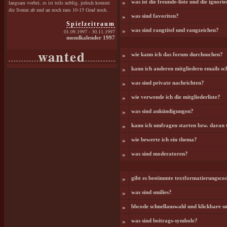
»
langsam vorbei, es ist teils neblig, jedoch kommt
was ist die freunde-liste und die ignorie
die Sonne ab und an noch raus 10-15 Grad noch.
»
was sind favoriten?
Spielzeitraum
»
was sind rangtitel und rangzeichen?
01.09.1997 - 30.11.1997
mondkalender 1997
wanted
»
wie kann ich das forum durchsuchen?
»
kann ich anderen mitgliedern emails sc
»
was sind private nachrichten?
»
wie verwende ich die mitgliederliste?
»
was sind ankündigungen?
»
kann ich umfragen starten bzw. daran 
»
wie bewerte ich ein thema?
»
was sind moderatoren?
»
gibt es bestimmte textformatierungscod
»
was sind smilies?
»
bbcode schnellauswahl und klickbare sm
»
was sind beitrags-symbole?