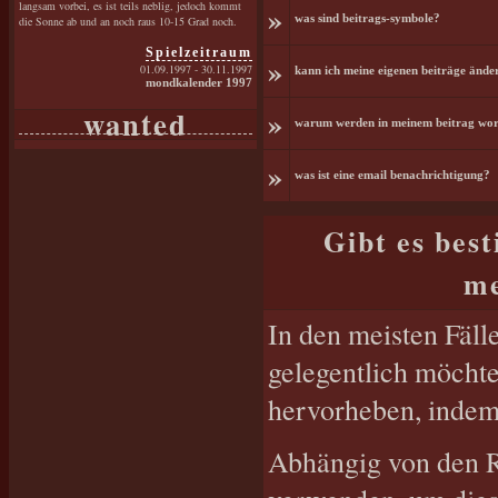
langsam vorbei, es ist teils neblig, jedoch kommt
»
was sind beitrags-symbole?
die Sonne ab und an noch raus 10-15 Grad noch.
Spielzeitraum
»
01.09.1997 - 30.11.1997
kann ich meine eigenen beiträge ände
mondkalender 1997
wanted
»
warum werden in meinem beitrag wort
»
was ist eine email benachrichtigung?
Gibt es bes
me
In den meisten Fäll
gelegentlich möchte
hervorheben, indem 
Abhängig von den 