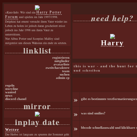
»Kurz-Info: Wir sind ein
Harry Potter
need help?
Forum
und spielen im Jahr 1997/1998.
Delphini hat erneut versucht ihren Vater wieder ins
Leben zu holen ist jedoch daran gescheitert reisst
jedoch ins Jahr 1998 um ihren Vater zu
unterstützen.
Nur Albus Potter und Scorpius Malfoy sind
Harry
mitgereist um diesen Wahsinn ein ende zu setzten.
linklist
registrieren
mitglieder
avatarliste
this is war - and the hunt for
zweitcharaktere
und schreiben
team
suchen
admin cp
regeln
storyline
wanted
»
news
discord chanel
gibt es bestimmte textformatierungsco
mirror
»
was sind smilies?
inplay date
»
bbcode schnellauswahl und klickbare s
Wetter
Der Herbst ist langsam zu spueren der Sommer geht