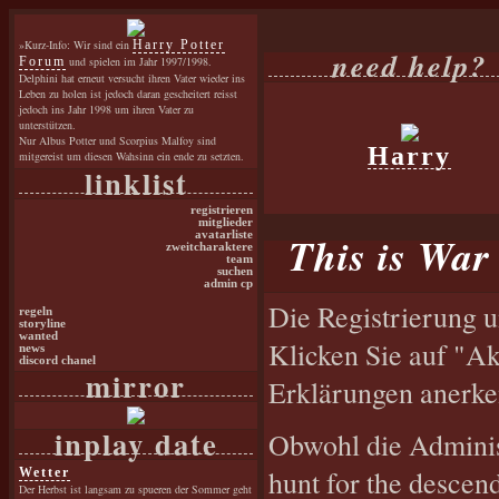
»Kurz-Info: Wir sind ein
Harry Potter
need help?
Forum
und spielen im Jahr 1997/1998.
Delphini hat erneut versucht ihren Vater wieder ins
Leben zu holen ist jedoch daran gescheitert reisst
jedoch ins Jahr 1998 um ihren Vater zu
unterstützen.
Nur Albus Potter und Scorpius Malfoy sind
Harry
mitgereist um diesen Wahsinn ein ende zu setzten.
linklist
registrieren
mitglieder
This is War 
avatarliste
zweitcharaktere
team
suchen
admin cp
Die Registrierung u
regeln
storyline
wanted
Klicken Sie auf "Ak
news
discord chanel
mirror
Erklärungen anerke
inplay date
Obwohl die Adminis
hunt for the descen
Wetter
Der Herbst ist langsam zu spueren der Sommer geht