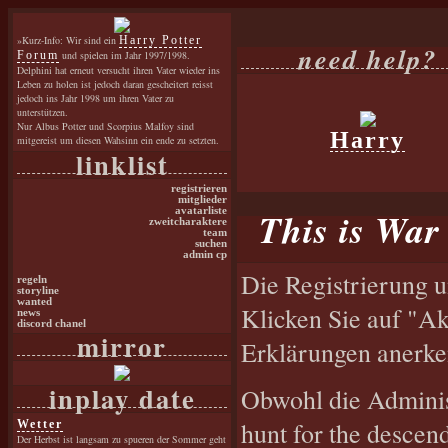
»Kurz-Info: Wir sind ein
Harry Potter
need help?
Forum
und spielen im Jahr 1997/1998.
Delphini hat erneut versucht ihren Vater wieder ins
Leben zu holen ist jedoch daran gescheitert reisst
jedoch ins Jahr 1998 um ihren Vater zu
unterstützen.
Nur Albus Potter und Scorpius Malfoy sind
Harry
mitgereist um diesen Wahsinn ein ende zu setzten.
linklist
registrieren
mitglieder
This is War 
avatarliste
zweitcharaktere
team
suchen
admin cp
Die Registrierung u
regeln
storyline
wanted
Klicken Sie auf "Ak
news
discord chanel
mirror
Erklärungen anerke
inplay date
Obwohl die Adminis
hunt for the descen
Wetter
Der Herbst ist langsam zu spueren der Sommer geht