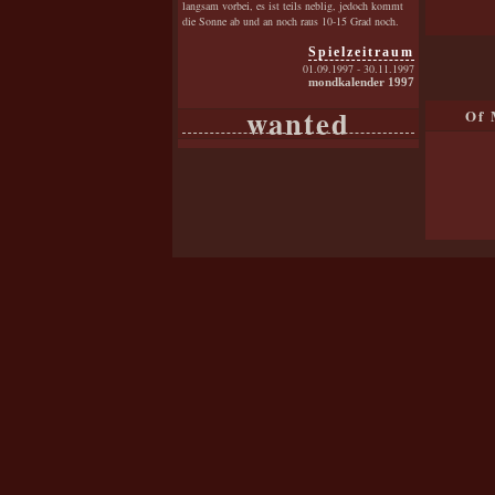
langsam vorbei, es ist teils neblig, jedoch kommt
die Sonne ab und an noch raus 10-15 Grad noch.
Spielzeitraum
01.09.1997 - 30.11.1997
mondkalender 1997
wanted
Of 