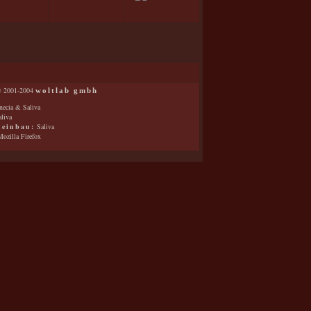
 2001-2004
woltlab gmbh
ecia & Saliva
liva
keinbau:
Saliva
ozilla Firefox