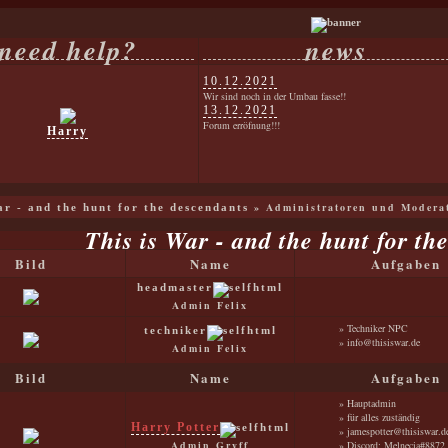
need help?
news
10.12.2021
Wir sind noch in der Umbau fasse!!
13.12.2021
Forum erröfnung!!!
Harry
» Administratoren und Modera
war - and the hunt for the descendants
This is War - and the hunt for th
Bild
Name
Aufgaben
headmaster
Admin Felix
» Techniker NPC
techniker
» info@thisiswar.de
Admin Felix
Bild
Name
Aufgaben
» Hauptadmin
» für alles zuständig
Harry Potter
» jamespotter@thisiswar.d
Admin Gryff
» Discord: Melnecia#8872