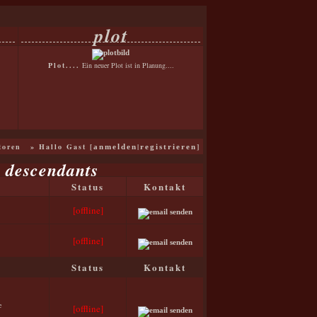
plot
Plot....
Ein neuer Plot ist in Planung....
toren
» Hallo Gast [
|
]
anmelden
registrieren
e descendants
Status
Kontakt
[offline]
[offline]
Status
Kontakt
e
[offline]