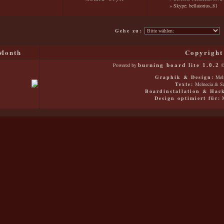
» Skype: bellatorius_81
Gehe zu:
Month
Copyright
Powered by
©
burning board lite 1.0.2
Graphik & Design:
Meln
Texte:
Melnecia & Sa
Boardinstallation & Hac
Design optimiert für:
M