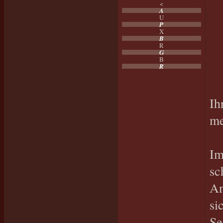
<
A
U
P
X
B
R
G
B
R
Ih
me
Im
sc
An
si
Se