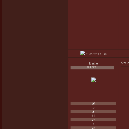
01.05.2023
21:49
Eule
Owl
GAST
N
<
A
U
P
X
B