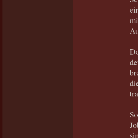
ei
mi
Au
Do
de
br
di
tr
So
Jo
si