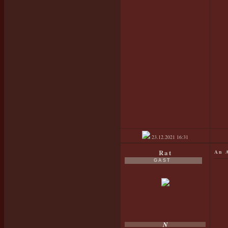
23.12.2021
16:31
Rat
An 
GAST
N