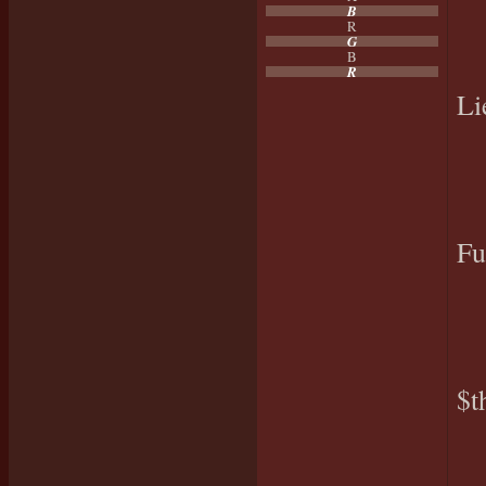
B
R
G
B
R
Li
Fu
$t