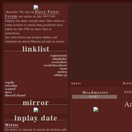
»Kurz-Info: Wir sind ein
Harry Potter
Forum
und spielen im Jahr 1997/1998.
Delphini hat erneut versucht ihren Vater wieder ins
Leben zu holen ist jedoch daran gescheitert reisst
jedoch ins Jahr 1998 um ihren Vater zu
unterstützen.
Nur Albus Potter und Scorpius Malfoy sind
mitgereist um diesen Wahsinn ein ende zu setzten.
linklist
registrieren
mitglieder
avatarliste
zweitcharaktere
team
suchen
admin cp
regeln
Autor
Beit
storyline
wanted
Headmaster
Anf
news
discord chanel
GAST
mirror
An
inplay date
Wetter
Der Herbst ist langsam zu spueren der Sommer geht