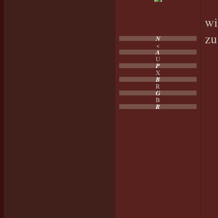
wi
zu
N
<
A
U
P
X
B
R
G
B
R