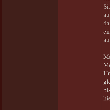
Si
au
da
ei
au
Ma
Me
Un
gl
bi
hi