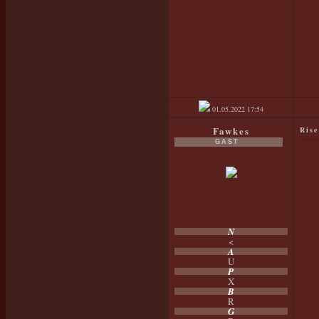
01.05.2022
17:54
Fawkes
Rise
GAST
N
<
A
U
P
X
B
R
G