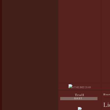
17.02.2022
21:03
Troll
Heav
GAST
Li