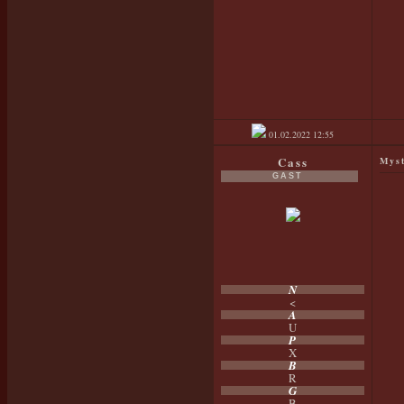
01.02.2022
12:55
Cass
Myst
GAST
N
<
A
U
P
X
B
R
G
B