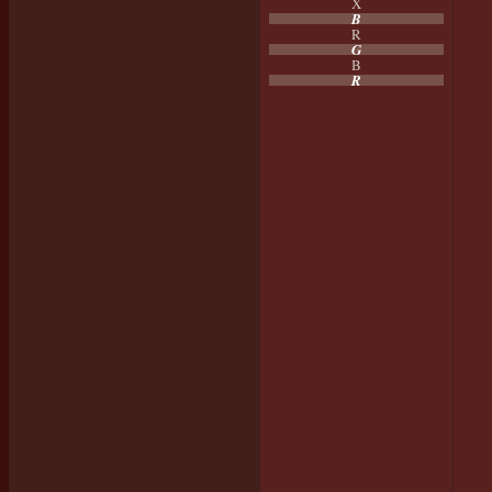
X
B
R
G
B
R