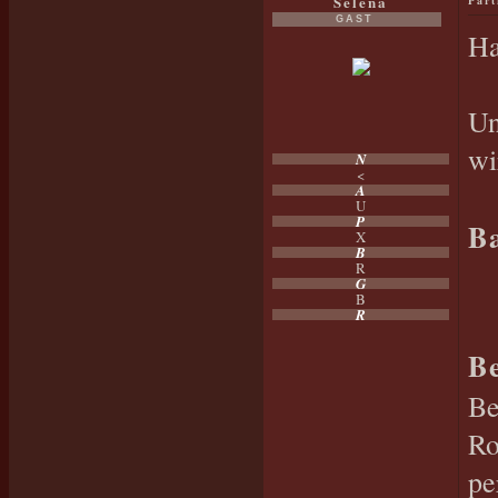
Selena
Par
GAST
Ha
Un
wi
N
<
A
U
P
B
X
B
R
G
B
R
B
Be
Ro
pe