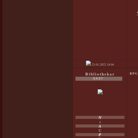
23.01.2022
18:04
Bibliothekar
RPG
GAST
N
<
A
U
P