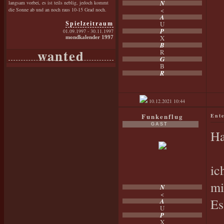
N
langsam vorbei, es ist teils neblig, jedoch kommt
<
die Sonne ab und an noch raus 10-15 Grad noch.
A
U
Spielzeitraum
P
01.09.1997 - 30.11.1997
X
mondkalender 1997
B
wanted
R
G
B
R
10.12.2021
10:44
Funkenflug
Ente
GAST
Ha
ic
mi
N
<
Es
A
U
P
X