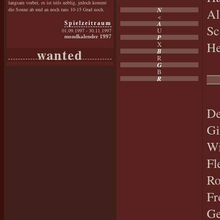
langsam vorbei, es ist teils neblig, jedoch kommt
Al
N
die Sonne ab und an noch raus 10-15 Grad noch.
<
A
Spielzeitraum
Sc
U
01.09.1997 - 30.11.1997
P
mondkalender 1997
He
X
wanted
B
R
G
B
R
De
Gi
Wi
Fl
Ro
Fr
Ge