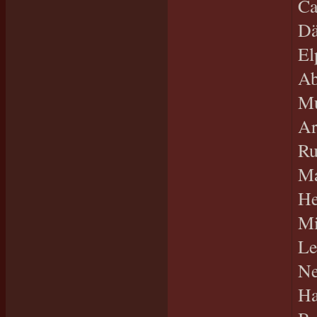
Ca
Dä
El
Ab
Mu
Ar
Ru
Ma
He
Mi
Le
Ne
Ha