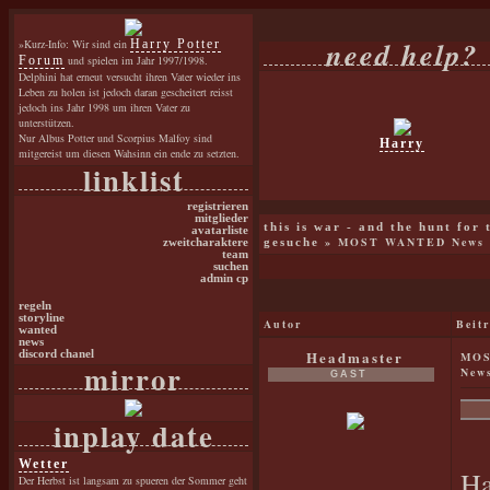
need help?
»Kurz-Info: Wir sind ein
Harry Potter
Forum
und spielen im Jahr 1997/1998.
Delphini hat erneut versucht ihren Vater wieder ins
Leben zu holen ist jedoch daran gescheitert reisst
jedoch ins Jahr 1998 um ihren Vater zu
unterstützen.
Nur Albus Potter und Scorpius Malfoy sind
Harry
mitgereist um diesen Wahsinn ein ende zu setzten.
linklist
registrieren
mitglieder
this is war - and the hunt for
avatarliste
»
MOST WANTED News
zweitcharaktere
gesuche
team
suchen
admin cp
regeln
storyline
Autor
Beit
wanted
news
Headmaster
discord chanel
MOS
mirror
New
GAST
inplay date
Wetter
Ha
Der Herbst ist langsam zu spueren der Sommer geht