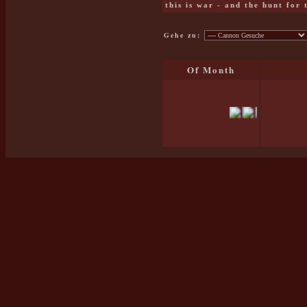
this is war - and the hunt for
Gehe zu:
Of Month