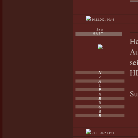
10.12.2021
10:44
Isa
GAST
Ha
Au
se
HP
N
<
A
U
P
Su
X
B
R
G
B
R
23.01.2022
14:43