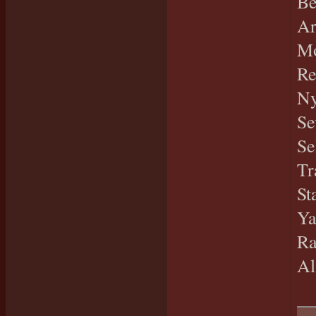
Be
Ar
Mo
Re
Ny
Se
Se
Tr
St
Ya
Ra
Al