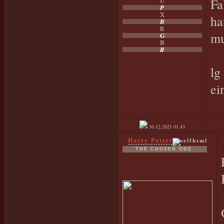
Fa
U
P
X
ha
B
R
mu
G
B
R
lg
ei
30.12.2021
01:43
Harry Potter
THE CHOSEN ONE