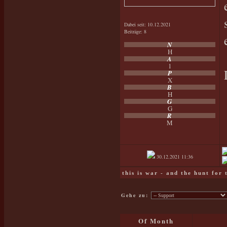
Dabei seit: 10.12.2021
Beiträge: 8
N
H
A
1
P
X
B
H
G
G
R
M
30.12.2021
11:36
this is war - and the hunt for
Gehe zu:
Of Month