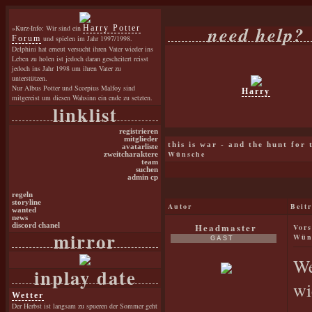
need help?
»Kurz-Info: Wir sind ein
Harry Potter
Forum
und spielen im Jahr 1997/1998.
Delphini hat erneut versucht ihren Vater wieder ins
Leben zu holen ist jedoch daran gescheitert reisst
jedoch ins Jahr 1998 um ihren Vater zu
unterstützen.
Nur Albus Potter und Scorpius Malfoy sind
Harry
mitgereist um diesen Wahsinn ein ende zu setzten.
linklist
registrieren
mitglieder
this is war - and the hunt for
avatarliste
Wünsche
zweitcharaktere
team
suchen
admin cp
regeln
storyline
Autor
Beit
wanted
news
Headmaster
discord chanel
Vors
mirror
Wün
GAST
We
inplay date
wi
Wetter
Der Herbst ist langsam zu spueren der Sommer geht