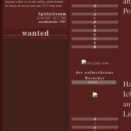
an
langsam vorbei, es ist teils neblig, jedoch kommt
N
die Sonne ab und an noch raus 10-15 Grad noch.
Po
<
A
Spielzeitraum
U
01.09.1997 - 30.11.1997
P
mondkalender 1997
X
wanted
B
R
G
B
R
10.12.2021
10:44
der aufmerksame
Besucher
Ha
GAST
Ic
au
Li
N
<
A