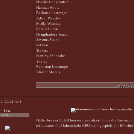
Neville Longbottom
Hannah Abott
Bellatrix Lestrange
Arthur Weasley
Molly Weasley
Remus Lupin
Nymphadora Tonks
Severus Snape
Selwyn
Travers
Stanley Shunpike
Yaxley
Rabastan Lestrange
Alastor Moody
reservie
|
10.12.2021
10:44
Isa
GAST
Hallo, bin per Zufall hier rein gestolpert, finde die Aucmach
mindestens fünf Jahren kein RPG mehr gespielt, für HP würde