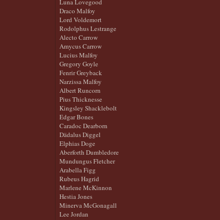
Luna Lovegood
Draco Malfoy
Lord Voldemort
Rodolphus Lestrange
Alecto Carrow
Amycus Carrow
Lucius Malfoy
Gregory Goyle
Fenrir Greyback
Narzissa Malfoy
Albert Runcorn
Pius Thicknesse
Kingsley Shacklebolt
Edgar Bones
Caradoc Dearborn
Dädalus Diggel
Elphias Doge
Aberforth Dumbledore
Mundungus Fletcher
Arabella Figg
Rubeus Hagrid
Marlene McKinnon
Hestia Jones
Minerva McGonagall
Lee Jordan