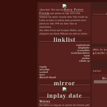
»Kurz-Info: Wir sind ein
Harry Potter
Forum
und spielen im Jahr 1997/1998.
Delphini hat erneut versucht ihren Vater wieder ins
Leben zu holen ist jedoch daran gescheitert reisst
jedoch ins Jahr 1998 um ihren Vater zu
unterstützen.
Nur Albus Potter und Scorpius Malfoy sind
mitgereist um diesen Wahsinn ein ende zu setzten.
linklist
registrieren
mitglieder
this is 
avatarliste
zweitcharaktere
gesuche
team
suchen
admin cp
regeln
storyline
Autor
wanted
news
He
discord chanel
mirror
inplay date
Wetter
Der Herbst ist langsam zu spueren der Sommer geht