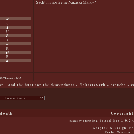
Sucht ihr noch eine Narzissa Malfoy?
|
N
<
A
U
P
X
B
R
G
B
R
23.01.2022
14:43
»
»
»
war - and the hunt for the descendants
flohnetzwerk
gesuche
c
Month
Copyright
Powered by
©
burning board lite 1.0.2
Graphik & Design:
Meln
Texte:
Melnecia & Sa