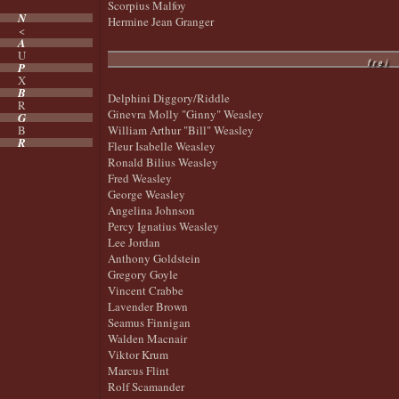
Scorpius Malfoy
N
Hermine Jean Granger
<
A
U
frei
P
X
B
Delphini Diggory/Riddle
R
Ginevra Molly "Ginny" Weasley
G
B
William Arthur "Bill" Weasley
R
Fleur Isabelle Weasley
Ronald Bilius Weasley
Fred Weasley
George Weasley
Angelina Johnson
Percy Ignatius Weasley
Lee Jordan
Anthony Goldstein
Gregory Goyle
Vincent Crabbe
Lavender Brown
Seamus Finnigan
Walden Macnair
Viktor Krum
Marcus Flint
Rolf Scamander