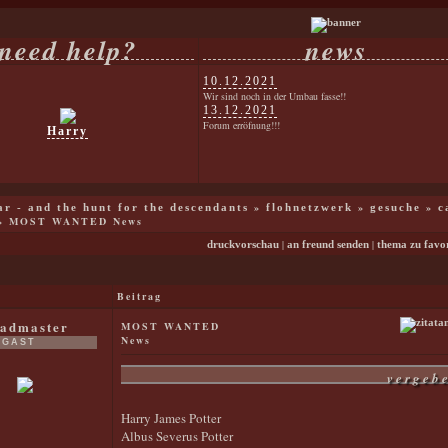
need help?
news
10.12.2021
Wir sind noch in der Umbau fasse!!
13.12.2021
Forum erröfnung!!!
Harry
»
»
»
war - and the hunt for the descendants
flohnetzwerk
gesuche
c
»
MOST WANTED News
|
|
druckvorschau
an freund senden
thema zu favo
Beitrag
admaster
MOST WANTED
News
GAST
vergeb
Harry James Potter
Albus Severus Potter