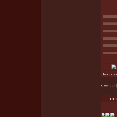
this is 
Gehe zu:
Of 