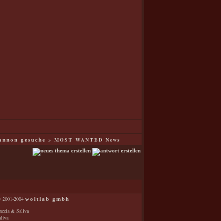
»
MOST WANTED News
annon gesuche
 2001-2004
woltlab gmbh
ecia & Saliva
liva