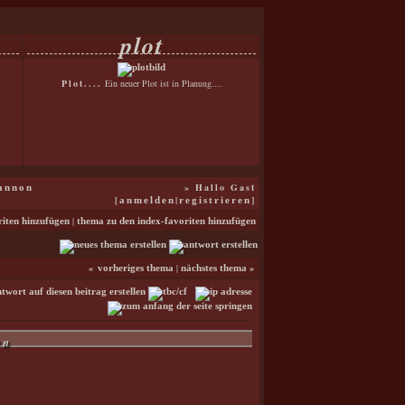
plot
Plot....
Ein neuer Plot ist in Planung....
» Hallo Gast
annon
[
|
]
anmelden
registrieren
|
riten hinzufügen
thema zu den index-favoriten hinzufügen
«
|
»
vorheriges thema
nächstes thema
en