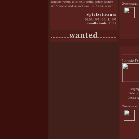
langsam vorbei, es ist teils neblig, jedoch kommt
Zweitcharas:
die Sonne ab und an noch raus 10-15 Grad noch.
Spielzeitraum
01.09.1997 - 30.11.1997
mondkalender 1997
wanted
Leonie D
Usergrup
Dabei se
Letzte A
Zweitcharas: