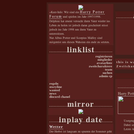
»Kurz-Info: Wir sind ein
Harry Potter
Forum
und spielen im Jahr 1997/1998.
Delphini hat erneut versucht ihren Vater wieder ins
Leben zu holen ist jedoch daran gescheitert reisst
jedoch ins Jahr 1998 um ihren Vater zu
unterstützen.
Nur Albus Potter und Scorpius Malfoy sind
mitgereist um diesen Wahsinn ein ende zu setzten.
linklist
registrieren
mitglieder
this is 
avatarliste
Zweitcha
zweitcharaktere
team
suchen
admin cp
regeln
storyline
wanted
Harry Pot
news
discord chanel
mirror
inplay date
Usergru
Dabei se
Wetter
Letzte A
Der Herbst ist langsam zu spueren der Sommer geht