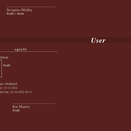
Scorpius Malfoy
Profil
»
Stecki
User
spielt
alman
Profil
pe | Hufflepuff
it | 15.12.2021
ktivität | 01.04.2022 08:11
Kai Martur
Profil