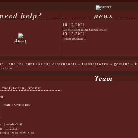
need help?
news
10.12.2021
Wir sind noch in der Umbau fasse!!
13.12.2021
Forum erröfnung!!!
Harry
»
»
»
war - and the hunt for the descendants
flohnetzwerk
gesuche
l
raktere
Team
mel(necia) spielt
ter
Profil
»
Stecki
»
Rela
ppe | Admin Gryff
it | 10.12.2021
ktivität | 26.08.2025 15:30