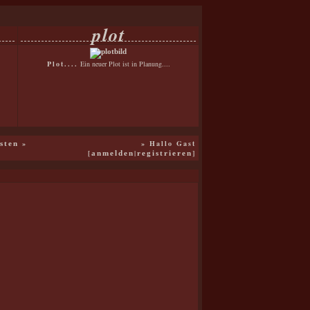
plot
Plot....
Ein neuer Plot ist in Planung....
»
» Hallo Gast
isten
[
|
]
anmelden
registrieren