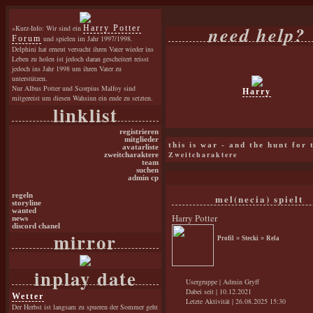
need help?
»Kurz-Info: Wir sind ein
Harry Potter
Forum
und spielen im Jahr 1997/1998.
Delphini hat erneut versucht ihren Vater wieder ins
Leben zu holen ist jedoch daran gescheitert reisst
jedoch ins Jahr 1998 um ihren Vater zu
unterstützen.
Nur Albus Potter und Scorpius Malfoy sind
Harry
mitgereist um diesen Wahsinn ein ende zu setzten.
linklist
registrieren
mitglieder
this is war - and the hunt for
avatarliste
Zweitcharaktere
zweitcharaktere
team
suchen
admin cp
regeln
mel(necia) spielt
storyline
wanted
Harry Potter
news
discord chanel
mirror
Profil
»
Stecki
»
Rela
inplay date
Usergruppe | Admin Gryff
Dabei seit | 10.12.2021
Wetter
Letzte Aktivität | 26.08.2025 15:30
Der Herbst ist langsam zu spueren der Sommer geht