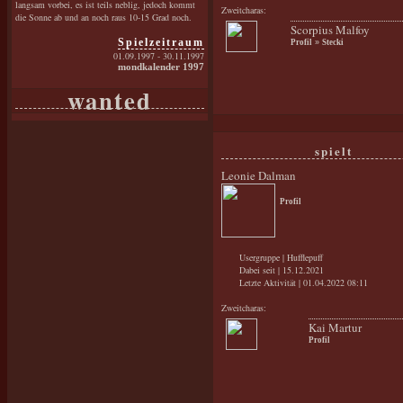
langsam vorbei, es ist teils neblig, jedoch kommt
Zweitcharas:
die Sonne ab und an noch raus 10-15 Grad noch.
Scorpius Malfoy
Spielzeitraum
Profil
»
Stecki
01.09.1997 - 30.11.1997
mondkalender 1997
wanted
spielt
Leonie Dalman
Profil
Usergruppe | Hufflepuff
Dabei seit | 15.12.2021
Letzte Aktivität | 01.04.2022 08:11
Zweitcharas:
Kai Martur
Profil