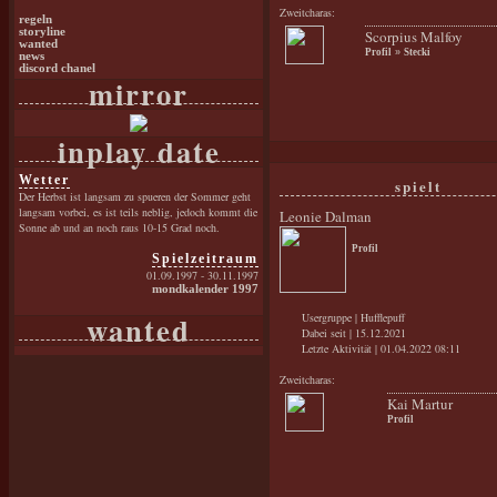
Zweitcharas:
regeln
storyline
Scorpius Malfoy
wanted
Profil
»
Stecki
news
discord chanel
mirror
inplay date
Wetter
spielt
Der Herbst ist langsam zu spueren der Sommer geht
langsam vorbei, es ist teils neblig, jedoch kommt die
Leonie Dalman
Sonne ab und an noch raus 10-15 Grad noch.
Profil
Spielzeitraum
01.09.1997 - 30.11.1997
mondkalender 1997
wanted
Usergruppe | Hufflepuff
Dabei seit | 15.12.2021
Letzte Aktivität | 01.04.2022 08:11
Zweitcharas:
Kai Martur
Profil