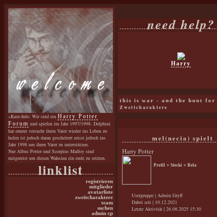
need help?
Harry
this is war - and the hunt for
Zweitcharaktere
»Kurz-Info: Wir sind ein
Harry Potter
Forum
und spielen im Jahr 1997/1998. Delphini
hat erneut versucht ihren Vater wieder ins Leben zu
mel(necia) spielt
holen ist jedoch daran gescheitert reisst jedoch ins
Jahr 1998 um ihren Vater zu unterstützen.
Harry Potter
Nur Albus Potter und Scorpius Malfoy sind
mitgereist um diesen Wahsinn ein ende zu setzten.
linklist
Profil
»
Stecki
»
Rela
registrieren
mitglieder
avatarliste
Usergruppe | Admin Gryff
zweitcharaktere
Dabei seit | 10.12.2021
team
suchen
Letzte Aktivität | 26.08.2025 15:30
admin cp