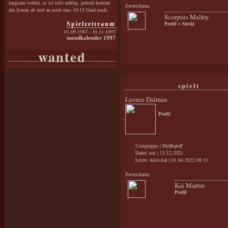
langsam vorbei, es ist teils neblig, jedoch kommt
Zweitcharas:
die Sonne ab und an noch raus 10-15 Grad noch.
Scorpius Malfoy
Spielzeitraum
Profil
»
Stecki
01.09.1997 - 30.11.1997
mondkalender 1997
wanted
spielt
Leonie Dalman
Profil
Usergruppe | Hufflepuff
Dabei seit | 15.12.2021
Letzte Aktivität | 01.04.2022 08:11
Zweitcharas:
Kai Martur
Profil