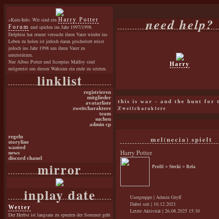
need help?
»Kurz-Info: Wir sind ein
Harry Potter
Forum
und spielen im Jahr 1997/1998.
Delphini hat erneut versucht ihren Vater wieder ins
Leben zu holen ist jedoch daran gescheitert reisst
jedoch ins Jahr 1998 um ihren Vater zu
unterstützen.
Nur Albus Potter und Scorpius Malfoy sind
Harry
mitgereist um diesen Wahsinn ein ende zu setzten.
linklist
registrieren
mitglieder
this is war - and the hunt for
avatarliste
Zweitcharaktere
zweitcharaktere
team
suchen
admin cp
regeln
mel(necia) spielt
storyline
wanted
Harry Potter
news
discord chanel
mirror
Profil
»
Stecki
»
Rela
inplay date
Usergruppe | Admin Gryff
Dabei seit | 10.12.2021
Wetter
Letzte Aktivität | 26.08.2025 15:30
Der Herbst ist langsam zu spueren der Sommer geht