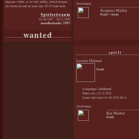
langsam vorbei, es ist teils neblig, jedoch kommt
Zweitcharas:
die Sonne ab und an noch raus 10-15 Grad noch.
Scorpius Malfoy
Spielzeitraum
Profil
»
Stecki
01.09.1997 - 30.11.1997
mondkalender 1997
wanted
spielt
Leonie Dalman
Profil
Usergruppe | Hufflepuff
Dabei seit | 15.12.2021
Letzte Aktivität | 01.04.2022 08:11
Zweitcharas:
Kai Martur
Profil