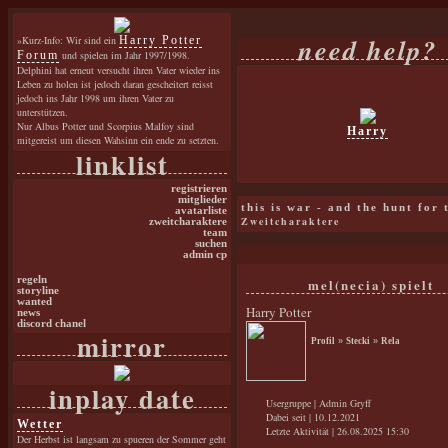
need help?
»Kurz-Info: Wir sind ein
Harry Potter
Forum
und spielen im Jahr 1997/1998.
Delphini hat erneut versucht ihren Vater wieder ins
Leben zu holen ist jedoch daran gescheitert reisst
jedoch ins Jahr 1998 um ihren Vater zu
unterstützen.
Nur Albus Potter und Scorpius Malfoy sind
Harry
mitgereist um diesen Wahsinn ein ende zu setzten.
linklist
registrieren
mitglieder
this is war - and the hunt for
avatarliste
Zweitcharaktere
zweitcharaktere
team
suchen
admin cp
regeln
mel(necia) spielt
storyline
wanted
Harry Potter
news
discord chanel
mirror
Profil
»
Stecki
»
Rela
inplay date
Usergruppe | Admin Gryff
Dabei seit | 10.12.2021
Wetter
Letzte Aktivität | 26.08.2025 15:30
Der Herbst ist langsam zu spueren der Sommer geht