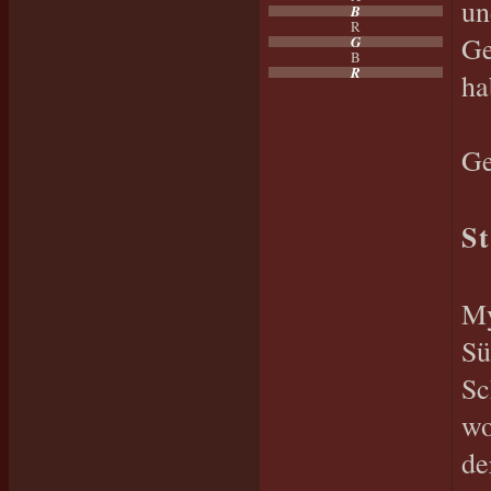
un
B
R
Ge
G
B
R
ha
Ge
St
My
Sü
Sc
wo
de