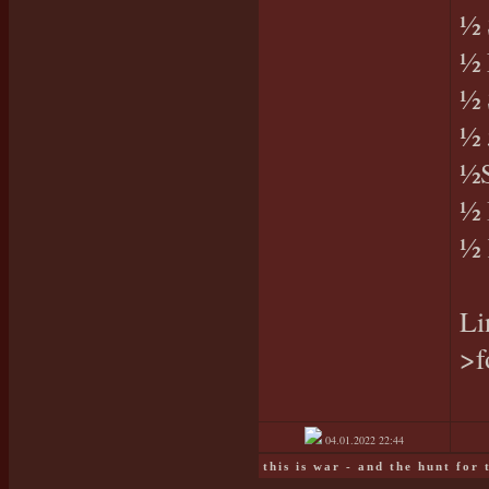
½ 
½ 
½ 
½
½S
½ 
½ 
Li
>f
04.01.2022
22:44
this is war - and the hunt for