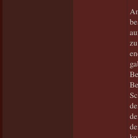
An
be
au
zu
en
ga
Be
Be
Sc
de
de
de
ko