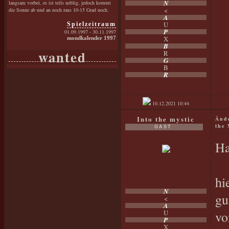
N
langsam vorbei, es ist teils neblig, jedoch kommt
<
die Sonne ab und an noch raus 10-15 Grad noch.
A
U
Spielzeitraum
P
01.09.1997 - 30.11.1997
X
mondkalender 1997
B
wanted
R
G
B
R
10.12.2021
10:44
Into the mystic
Ände
the 
GAST
Ha
hi
N
gu
<
A
U
vo
P
X