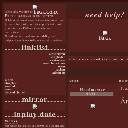
need help?
»Kurz-Info: Wir sind ein
Harry Potter
Forum
und spielen im Jahr 1997/1998.
Delphini hat erneut versucht ihren Vater wieder ins
Leben zu holen ist jedoch daran gescheitert reisst
jedoch ins Jahr 1998 um ihren Vater zu
unterstützen.
Nur Albus Potter und Scorpius Malfoy sind
Harry
mitgereist um diesen Wahsinn ein ende zu setzten.
linklist
registrieren
mitglieder
this is war - and the hunt for
avatarliste
zweitcharaktere
team
suchen
admin cp
regeln
Autor
Beit
storyline
wanted
Headmaster
Änd
news
discord chanel
GAST
mirror
Än
inplay date
Wetter
Der Herbst ist langsam zu spueren der Sommer geht