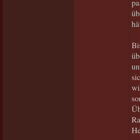
pa
üb
hä
Bi
üb
un
si
wi
so
Üb
Ra
He