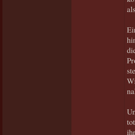
als
Ei
hi
di
Pr
st
Wi
na
Un
to
ih