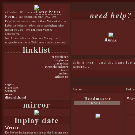
need help?
»Kurz-Info: Wir sind ein
Harry Potter
Forum
und spielen im Jahr 1997/1998.
Delphini hat erneut versucht ihren Vater wieder ins
Leben zu holen ist jedoch daran gescheitert reisst
jedoch ins Jahr 1998 um ihren Vater zu
unterstützen.
Nur Albus Potter und Scorpius Malfoy sind
Harry
mitgereist um diesen Wahsinn ein ende zu setzten.
linklist
registrieren
mitglieder
this is war - and the hunt for
avatarliste
Regeln...
zweitcharaktere
team
suchen
admin cp
regeln
storyline
Autor
Beit
wanted
news
Headmaster
discord chanel
Rege
mirror
GAST
inplay date
Wetter
Der Herbst ist langsam zu spueren der Sommer geht