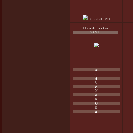
10.12.2021
10:44
Headmaster
GAST
N
<
A
U
P
X
B
R
G
B
R