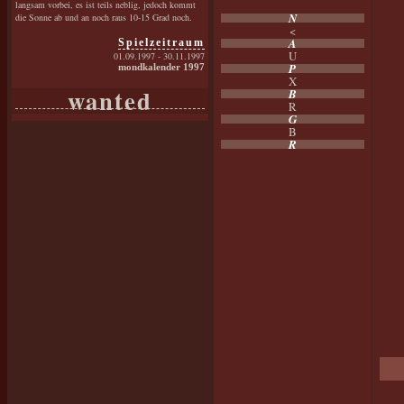
langsam vorbei, es ist teils neblig, jedoch kommt
N
die Sonne ab und an noch raus 10-15 Grad noch.
<
A
Spielzeitraum
U
01.09.1997 - 30.11.1997
P
mondkalender 1997
X
wanted
B
R
G
B
R