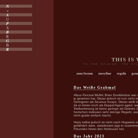
N
<
A
U
P
X
B
R
G
B
R
THIS IS
TO THE SOLDIER, THE CIV
»
zum forum
| »
storyline
| »
regeln
| »
ges
Das Weiße Grabmal
Albus Percival Wulfric Brian Dumbledore war 
je gesehen hat. Dieser jedoch ist nun nicht m
Geringerer als Severus Snape. Dieser stellt 
da er immer noch als Doppel Agent agiert, w
Stellvertretung ist keine geringe als Dolores
herrschen indessen sehr strenge Regeln, wa
nicht grade einfach macht.
Harry selbst jedoch ist nicht nach Hogwarts zu
gefährlich wäre, stattdessen jagt er zusamm
Freunden hinter den Horkruxen her.
Das Jahr 2023