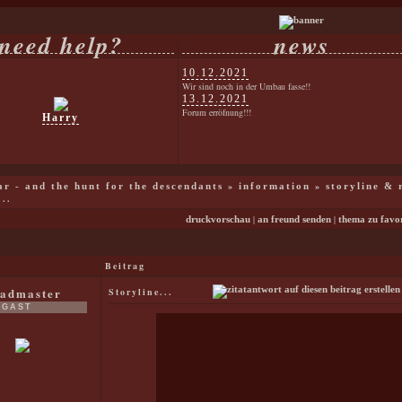
need help?
news
10.12.2021
Wir sind noch in der Umbau fasse!!
13.12.2021
Forum erröfnung!!!
Harry
»
»
war - and the hunt for the descendants
information
storyline & 
...
|
|
druckvorschau
an freund senden
thema zu favo
Beitrag
admaster
Storyline...
GAST