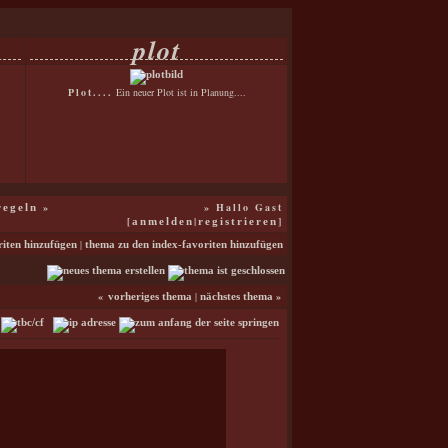
plot
Plot....
Ein neuer Plot ist in Planung....
»
» Hallo Gast
regeln
[
|
]
anmelden
registrieren
|
riten hinzufügen
thema zu den index-favoriten hinzufügen
«
|
»
vorheriges thema
nächstes thema