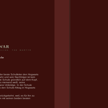
 WAR
ILIAN, THE MARTYR
uche
der beste Schulleiter den Hogwarts
ehr und sein Nachfolger ist kein
die Schule gründlich auf dem Kopf,
as niemand weiß, seine
 Jane Umbridge. In der Schule
s den Schule-Alttag in Hogwarts
rückgekehrt, weil, es für ihn zu
en mit seinen beiden besten