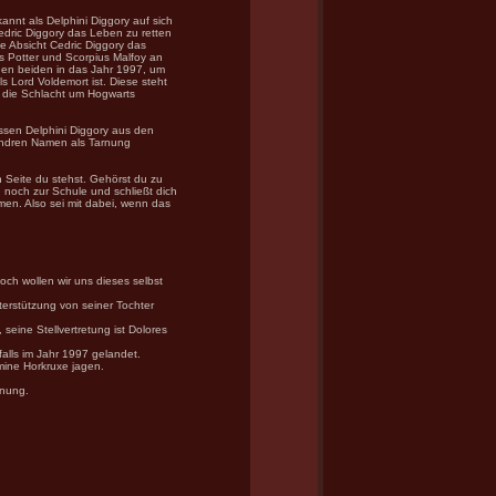
annt als Delphini Diggory auf sich
dric Diggory das Leben zu retten
ie Absicht Cedric Diggory das
us Potter und Scorpius Malfoy an
den beiden in das Jahr 1997, um
s Lord Voldemort ist. Diese steht
ft die Schlacht um Hogwarts
ssen Delphini Diggory aus den
andren Namen als Tarnung
 Seite du stehst. Gehörst du zu
u noch zur Schule und schließt dich
men. Also sei mit dabei, wenn das
edoch wollen wir uns dieses selbst
terstützung von seiner Tochter
 seine Stellvertretung ist Dolores
falls im Jahr 1997 gelandet.
mine Horkruxe jagen.
nnung.