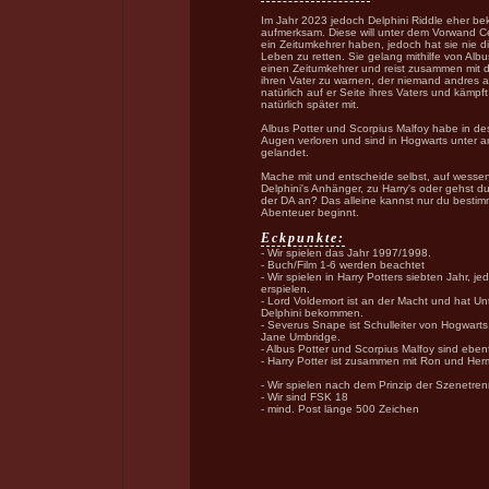
Im Jahr 2023 jedoch Delphini Riddle eher bek
aufmerksam. Diese will unter dem Vorwand Ce
ein Zeitumkehrer haben, jedoch hat sie nie d
Leben zu retten. Sie gelang mithilfe von Alb
einen Zeitumkehrer und reist zusammen mit 
ihren Vater zu warnen, der niemand andres al
natürlich auf er Seite ihres Vaters und kämp
natürlich später mit.
Albus Potter und Scorpius Malfoy habe in de
Augen verloren und sind in Hogwarts unter 
gelandet.
Mache mit und entscheide selbst, auf wessen
Delphini's Anhänger, zu Harry's oder gehst d
der DA an? Das alleine kannst nur du bestim
Abenteuer beginnt.
Eckpunkte:
- Wir spielen das Jahr 1997/1998.
- Buch/Film 1-6 werden beachtet
- Wir spielen in Harry Potters siebten Jahr, j
erspielen.
- Lord Voldemort ist an der Macht und hat Un
Delphini bekommen.
- Severus Snape ist Schulleiter von Hogwarts,
Jane Umbridge.
- Albus Potter und Scorpius Malfoy sind eben
- Harry Potter ist zusammen mit Ron und Her
- Wir spielen nach dem Prinzip der Szenetre
- Wir sind FSK 18
- mind. Post länge 500 Zeichen