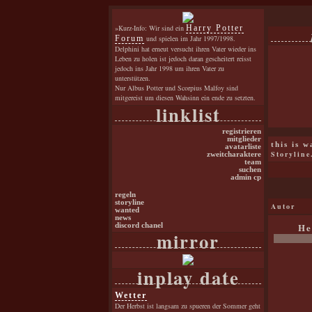
»Kurz-Info: Wir sind ein
Harry Potter
Forum
und spielen im Jahr 1997/1998.
Delphini hat erneut versucht ihren Vater wieder ins
Leben zu holen ist jedoch daran gescheitert reisst
jedoch ins Jahr 1998 um ihren Vater zu
unterstützen.
Nur Albus Potter und Scorpius Malfoy sind
mitgereist um diesen Wahsinn ein ende zu setzten.
linklist
registrieren
mitglieder
this is 
avatarliste
Storyline
zweitcharaktere
team
suchen
admin cp
regeln
storyline
Autor
wanted
news
He
discord chanel
mirror
inplay date
Wetter
Der Herbst ist langsam zu spueren der Sommer geht